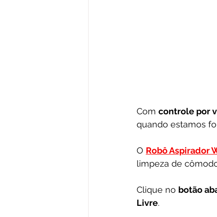
Com 
controle por v
quando estamos for
O 
Robô Aspirador W
limpeza de cômodos
Clique no 
botão ab
Livre
.