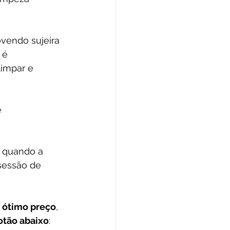
vendo sujeira 
 
é 
impar e 
 
 quando a 
sessão de 
 
ótimo preço
, 
otão abaixo
: