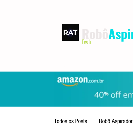
Robô
Aspi
Tech
INÍCIO
TERMOS DE USO
Todos os Posts
Robô Aspirador