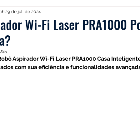
Multilaser
Guias
Liectroux
Aspirador de Pó
ch
29 de jul. de 2024
ador Wi-Fi Laser PRA1000 Po
na?
dea
Karcher
Mondial
Roborock
iRobot
2025
obô Aspirador Wi-Fi Laser PRA1000 Casa Inteligente 
NIC
Philco
Neatsvor
Ropo
Extratoras
ados com sua eficiência e funcionalidades avançada