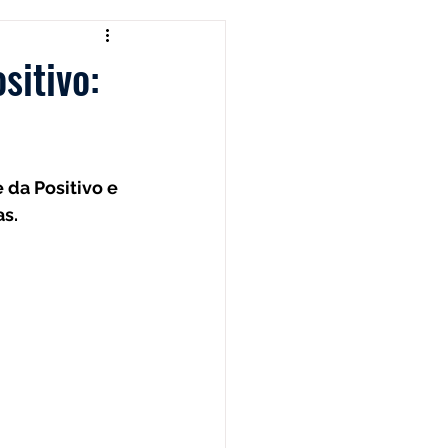
Black & Decker
sitivo:
Shark
Zaco
da Positivo e 
Limpador de Pisos
s.