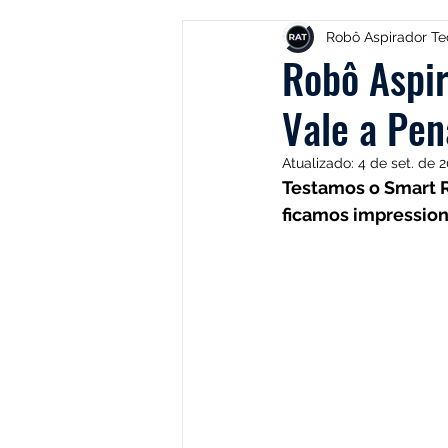
Electrolux
DOLPHIN
Robô Aspirador Te
Robô Aspir
Vale a Pe
Positivo
Samsung
Mi
Atualizado:
4 de set. de 
Testamos o Smart R
Lilin
Kabum
ROPVAC
ficamos impression