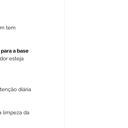
em tem 
 para a base
dor esteja 
 
enção diária 
a limpeza da 