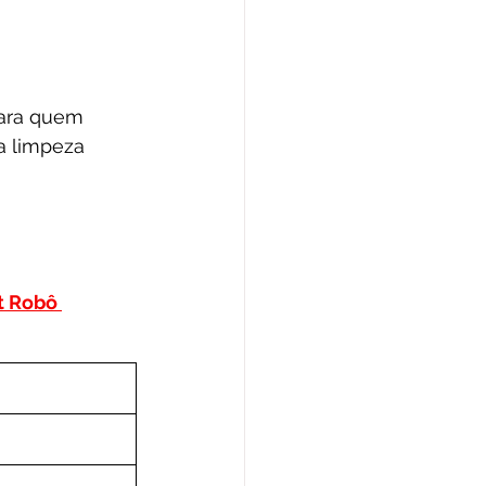
ara quem 
a limpeza 
 Robô 