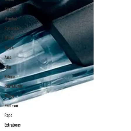
Karcher
Mondial
Roborock
iRobot
Shark
Zaco
Lilin
Kabum
ROPVACNIC
Philco
Neatsvor
Ropo
Extratoras