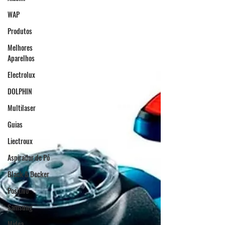
WAP
Produtos
Melhores
Aparelhos
Electrolux
DOLPHIN
Multilaser
Guias
Liectroux
Aspirador de Pó
Black & Decker
Positivo
Samsung
Midea