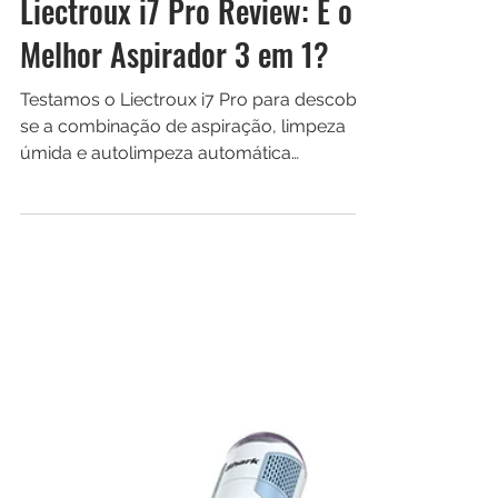
Robô Aspirador Tech
3 de jun.
Liectroux i7 Pro Review: É o
Melhor Aspirador 3 em 1?
Testamos o Liectroux i7 Pro para descobrir
se a combinação de aspiração, limpeza
úmida e autolimpeza automática
realmente faz diferença no dia a dia. Veja
nossa análise completa, vantagens,
limitações e para quem ele vale a pena.