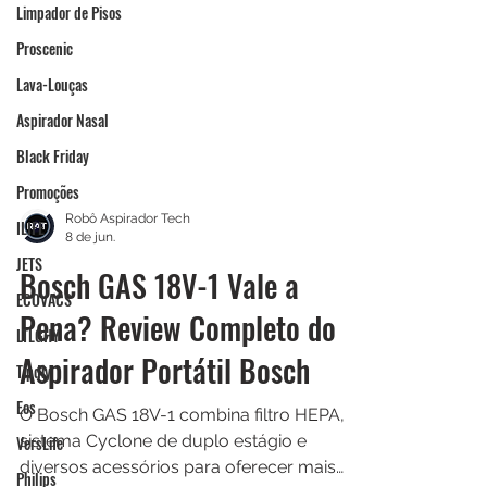
Limpador de Pisos
Proscenic
Lava-Louças
Aspirador Nasal
Black Friday
Promoções
ILIFE
JETS
Robô Aspirador Tech
8 de jun.
ECOVACS
Bosch GAS 18V-1 Vale a
LTLGHY
Pena? Review Completo do
Tipdiy
Eos
Aspirador Portátil Bosch
VersLife
O Bosch GAS 18V-1 combina filtro HEPA,
Philips