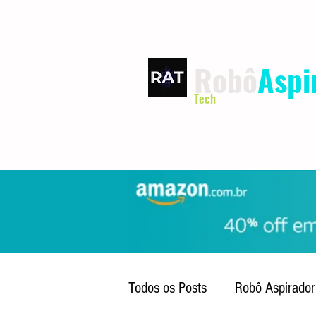
Robô
Aspi
Tech
INÍCIO
TERMOS DE USO
Todos os Posts
Robô Aspirador