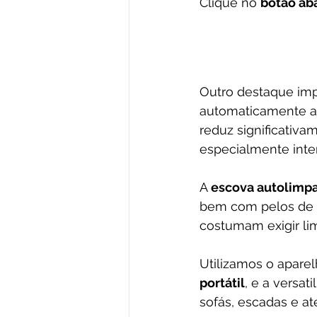
Clique no 
botão ab
Outro destaque imp
automaticamente a s
reduz significativa
especialmente inter
A 
escova autolimp
bem com pelos de a
costumam exigir li
Utilizamos o apare
portátil
, e a versat
sofás, escadas e a