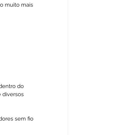
ão muito mais 
dentro do 
 diversos 
ores sem fio 