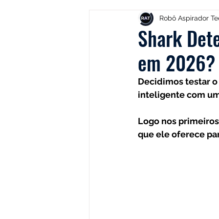
Electrolux
DOLPHIN
Robô Aspirador Te
Shark Dete
em 2026?
Positivo
Samsung
Mi
Decidimos testar o
inteligente com um
Lilin
Kabum
ROPVAC
Logo nos primeiros
que ele oferece par