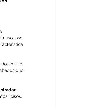
zon
.
e 
a uso. Isso 
acterística 
lidou muito 
anhados que 
spirador 
impar pisos, 