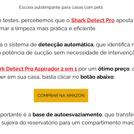
Escova autolimpante para casas com pets
e testes, percebemos que o 
Shark Detect Pro
 aposta
rnar a limpeza mais prática e eficiente. 
a o sistema de 
detecção automática
, que identific
a a potência de sucção sem necessidade de intervençã
rk Detect Pro Aspirador 2 em 1
por um 
ótimo preço
,
r em sua casa, basta clicar no 
botão abaixo
:
COMPRAR NA AMAZON
mportante é a 
base de autoesvaziamento
, que transfe
sujeira do reservatório para um compartimento maior