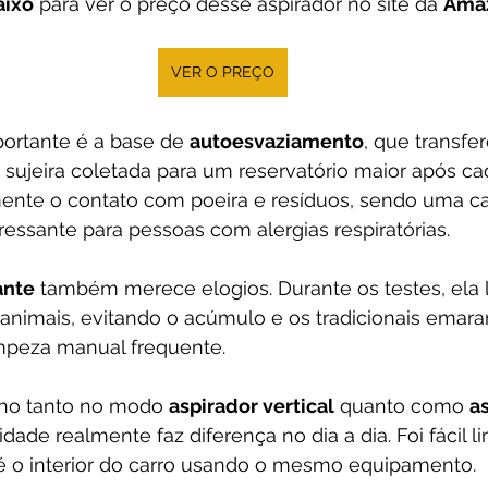
aixo
 para ver o preço desse aspirador no site da 
Ama
VER O PREÇO
ortante é a base de 
autoesvaziamento
, que transfer
ujeira coletada para um reservatório maior após cad
mente o contato com poeira e resíduos, sendo uma car
essante para pessoas com alergias respiratórias.
ante
 também merece elogios. Durante os testes, ela 
nimais, evitando o acúmulo e os tradicionais emar
mpeza manual frequente.
lho tanto no modo 
aspirador vertical
 quanto como 
a
ilidade realmente faz diferença no dia a dia. Foi fácil l
té o interior do carro usando o mesmo equipamento.