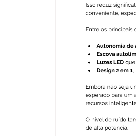
Isso reduz signifi
conveniente, espec
Entre os principai
Autonomia de 
Escova autoli
Luzes LED
 que
Design 2 em 1
,
Embora não seja um
esperado para um a
recursos inteligente
O nível de ruído t
de alta potência.