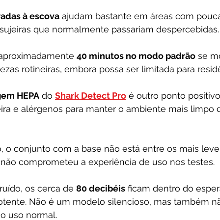
radas à escova
 ajudam bastante em áreas com pouca
 sujeiras que normalmente passariam despercebidas.
 aproximadamente 
40 minutos no modo padrão
 se m
pezas rotineiras, embora possa ser limitada para resid
agem HEPA
 do 
Shark Detect Pro
 é outro ponto positiv
oeira e alérgenos para manter o ambiente mais limpo 
, o conjunto com a base não está entre os mais leve
o não comprometeu a experiência de uso nos testes.
ruído, os cerca de 
80 decibéis
 ficam dentro do espe
potente. Não é um modelo silencioso, mas também n
o uso normal.