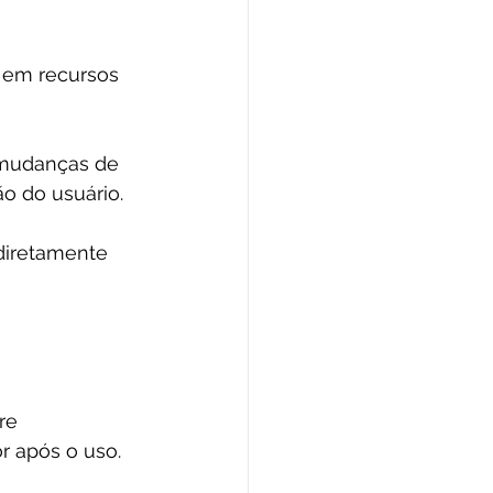
 em recursos 
a mudanças de 
o do usuário.
 diretamente 
re 
 após o uso. 