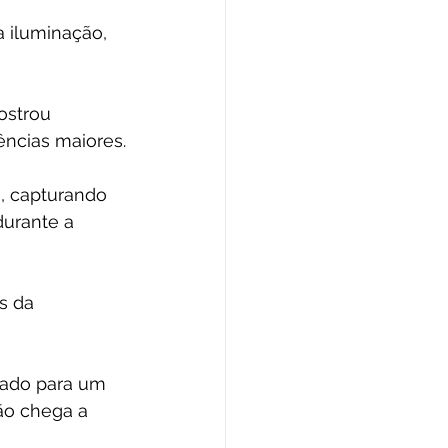
 iluminação, 
 
ostrou 
ências maiores.
o, capturando 
durante a 
s da 
rado para um 
ão chega a 