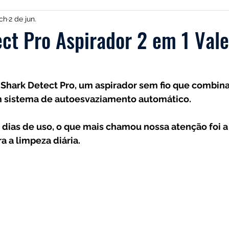
Multilaser
Guias
Liectroux
Aspirador de Pó
ch
2 de jun.
ct Pro Aspirador 2 em 1 Val
dea
Karcher
Mondial
Roborock
iRobot
 Shark Detect Pro, um aspirador sem fio que combina
 sistema de autoesvaziamento automático. 
NIC
Philco
Neatsvor
Ropo
Extratoras
 dias de uso, o que mais chamou nossa atenção foi a
a a limpeza diária.