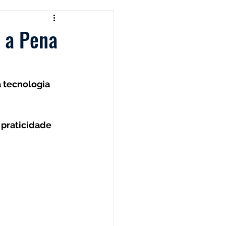
Black & Decker
e a Pena
Shark
Zaco
 tecnologia 
Limpador de Pisos
 praticidade 