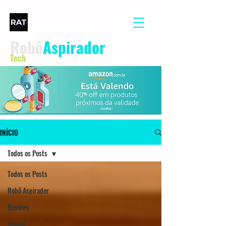
Robô
Aspirador
Tech
INÍCIO
Todos os Posts
Todos os Posts
Robô Aspirador
Reviews
Xiaomi