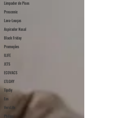
Limpador de Pisos
Proscenic
Lava-Louças
Aspirador Nasal
Black Friday
Promoções
ILIFE
JETS
ECOVACS
LTLGHY
Tipdiy
Eos
VersLife
Philips