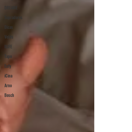
DREAME
Sopradores
Dicas
Velds
ILIFE
Tapo
Eufy
iCina
Arno
Bosch