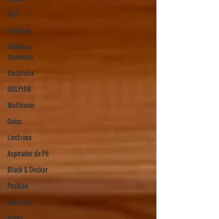
WAP
Produtos
Melhores
Aparelhos
Electrolux
DOLPHIN
Multilaser
Guias
Liectroux
Aspirador de Pó
Black & Decker
Positivo
Samsung
Midea