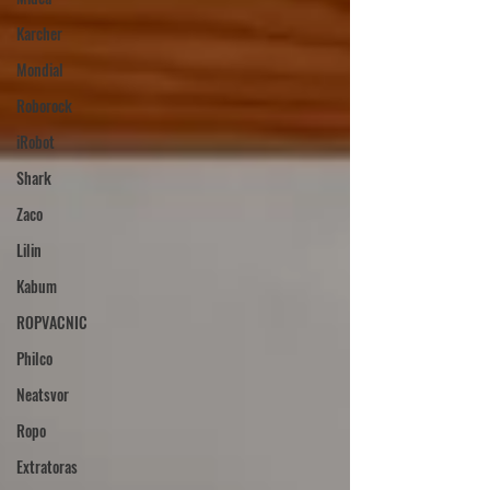
Karcher
Mondial
Roborock
iRobot
Shark
Zaco
Lilin
Kabum
ROPVACNIC
Philco
Neatsvor
Ropo
Extratoras