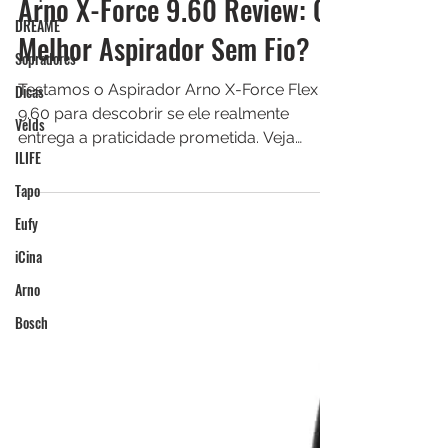
Robô Aspirador Tech
DREAME
4 de jun.
Sopradores
Arno X-Force 9.60 Review: O
Dicas
Melhor Aspirador Sem Fio?
Velds
Testamos o Aspirador Arno X-Force Flex
ILIFE
9.60 para descobrir se ele realmente
Tapo
entrega a praticidade prometida. Veja
nossa análise completa sobre potência,
Eufy
autonomia, tubo Flex, acessórios e
iCina
desempenho no dia a dia.
Arno
Bosch