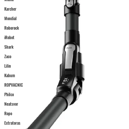
Karcher
Mondial
Roborock
iRobot
Shark
Zaco
Lilin
Kabum
ROPVACNIC
Philco
Neatsvor
Ropo
Extratoras