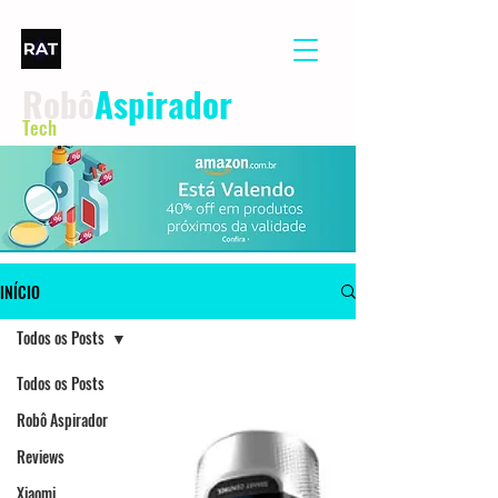
Robô
Aspirador
Tech
INÍCIO
Todos os Posts
Todos os Posts
Robô Aspirador
Reviews
Xiaomi