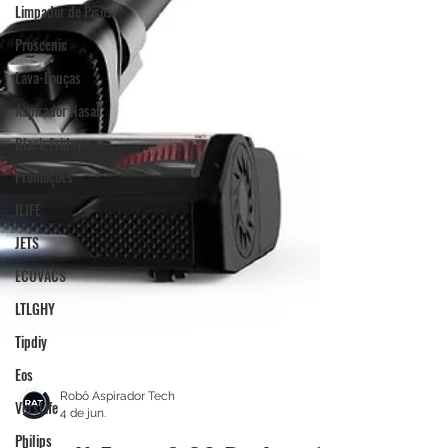
Limpador de Pisos
Proscenic
Lava-Louças
Aspirador Nasal
Black Friday
Promoções
ILIFE
JETS
ECOVACS
LTLGHY
Tipdiy
Eos
VersLife
Philips