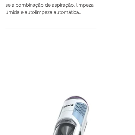
Liectroux i7 Pro Review: É o
Melhor Aspirador 3 em 1?
Testamos o Liectroux i7 Pro para descobrir
se a combinação de aspiração, limpeza
úmida e autolimpeza automática
realmente faz diferença no dia a dia. Veja
nossa análise completa, vantagens,
limitações e para quem ele vale a pena.