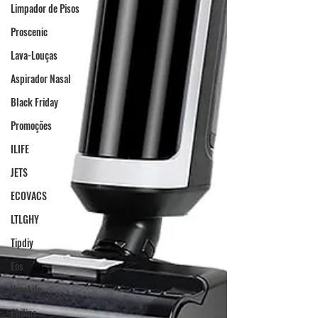
Limpador de Pisos
Proscenic
Lava-Louças
Aspirador Nasal
Black Friday
Promoções
ILIFE
JETS
ECOVACS
LTLGHY
Tipdiy
Eos
VersLife
Philips