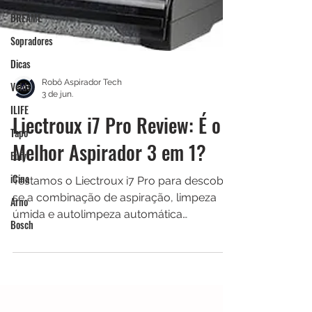
DREAME
Sopradores
Dicas
Velds
Robô Aspirador Tech
ILIFE
3 de jun.
Tapo
Liectroux i7 Pro Review: É o
Eufy
Melhor Aspirador 3 em 1?
iCina
Arno
Testamos o Liectroux i7 Pro para descobrir
se a combinação de aspiração, limpeza
Bosch
úmida e autolimpeza automática
realmente faz diferença no dia a dia. Veja
nossa análise completa, vantagens,
limitações e para quem ele vale a pena.