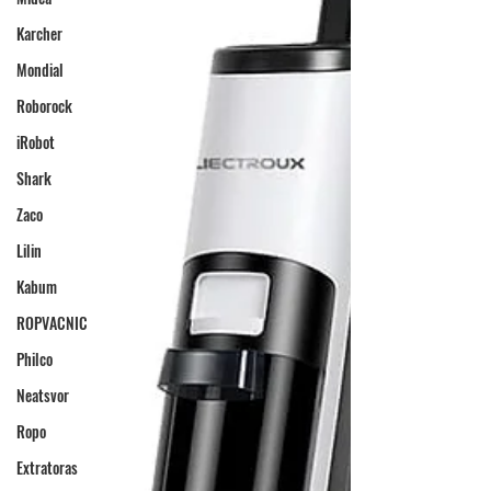
Karcher
Mondial
Roborock
iRobot
Shark
Zaco
Lilin
Kabum
ROPVACNIC
Philco
Neatsvor
Ropo
Extratoras