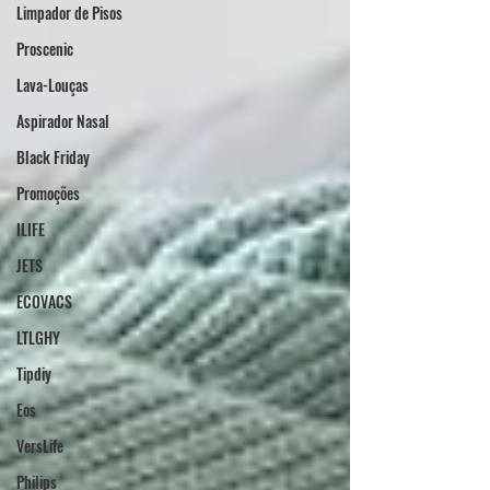
Limpador de Pisos
Proscenic
Lava-Louças
Aspirador Nasal
Black Friday
Promoções
ILIFE
JETS
ECOVACS
LTLGHY
Tipdiy
Eos
VersLife
Philips