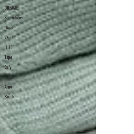
DREAME
Sopradores
Dicas
Velds
ILIFE
Tapo
Eufy
iCina
Arno
Bosch