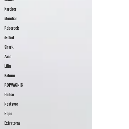
Karcher
Mondial
Roborock
iRobot
Shark
Zaco
Lilin
Kabum
ROPVACNIC
Philco
Neatsvor
Ropo
Extratoras