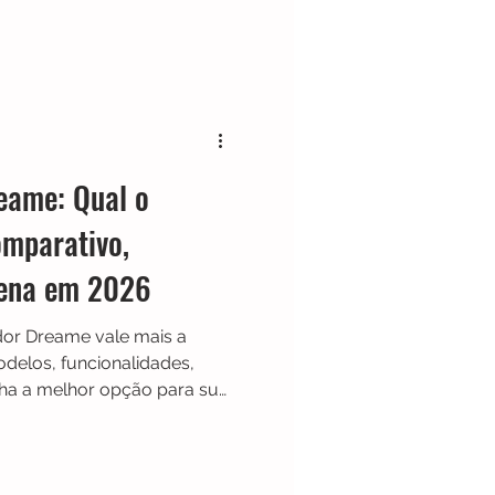
te review completo se o
ena, como funciona a
is são os principais
utomática da casa.
eame: Qual o
mparativo,
Pena em 2026
dor Dreame vale mais a
elos, funcionalidades,
lha a melhor opção para sua