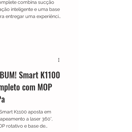
omplete combina sucção
ção inteligente e uma base
ra entregar uma experiência
matizada no dia a dia. O
gn ultrafino, excelente
 pets, mopas com água
um que reduzem bastante a
o manual.
ABUM! Smart K1100
mpleto com MOP
Pa
Smart K1100 aposta em
peamento a laser 360°,
P rotativo e base de