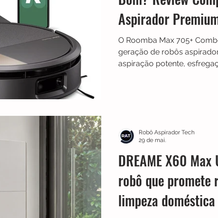
Aspirador Premium
O Roomba Max 705+ Combo
geração de robôs aspirad
aspiração potente, esfreg
totalmente automatizada. 
por LiDAR, inteligência artif
obstáculos e a avançada A
desenvolvido para quem bu
menor nível possível de m
Robô Aspirador Tech
29 de mai.
DREAME X60 Max U
robô que promete r
limpeza doméstica