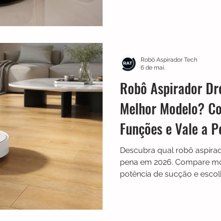
autolimpeza. Descubra nes
modelo realmente vale a p
navegação inteligente e qua
diferenciais para limpeza a
Robô Aspirador Tech
6 de mai.
Robô Aspirador Dr
Melhor Modelo? Co
Funções e Vale a 
Descubra qual robô aspira
pena em 2026. Compare mod
potência de sucção e esco
casa.