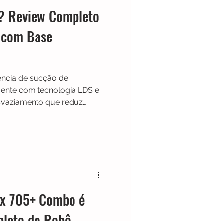
? Review Completo
 com Base
ncia de sucção de
gente com tecnologia LDS e
svaziamento que reduz
utenção. Com mapeamento
aranhamento e integração
nt, ele se destaca como
 quem busca mais
a.
x 705+ Combo é
leto do Robô