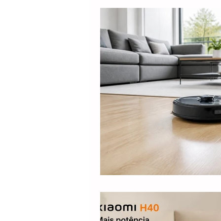
Electrolux
DOLPHIN
Positivo
Samsung
M
Lilin
Kabum
ROPVAC