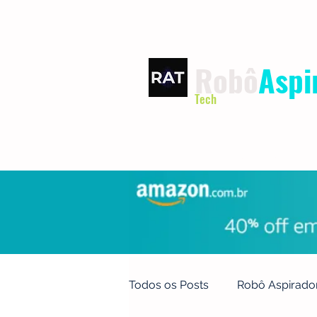
Robô
Aspi
Tech
INÍCIO
TERMOS DE USO
Todos os Posts
Robô Aspirado