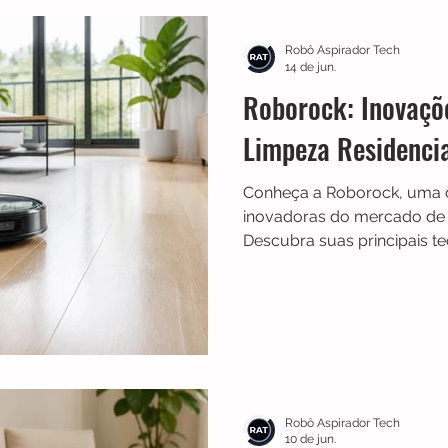
Multilaser
Guias
Liectroux
Aspirador de Pó
Robô Aspirador Tech
14 de jun.
Roborock: Inovaçõe
idea
Karcher
Mondial
Roborock
iRobot
Limpeza Residenci
Conheça a Roborock, uma 
NIC
Philco
Neatsvor
Ropo
Extratoras
inovadoras do mercado de 
Descubra suas principais te
inteligentes, integração c
diferenciais que fazem da 
mundial em limpeza automa
Robô Aspirador Tech
10 de jun.