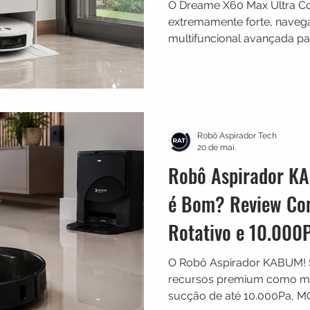
O Dreame X60 Max Ultra C
extremamente forte, navega
multifuncional avançada pa
de limpeza muito mais auto
modelo se destaca pelo desi
desempenho com pelos de
aquecida e recursos premi
necessidade de manutençã
Robô Aspirador Tech
20 de mai.
Robô Aspirador K
é Bom? Review Co
Rotativo e 10.000
O Robô Aspirador KABUM! 
recursos premium como ma
sucção de até 10.000Pa, MO