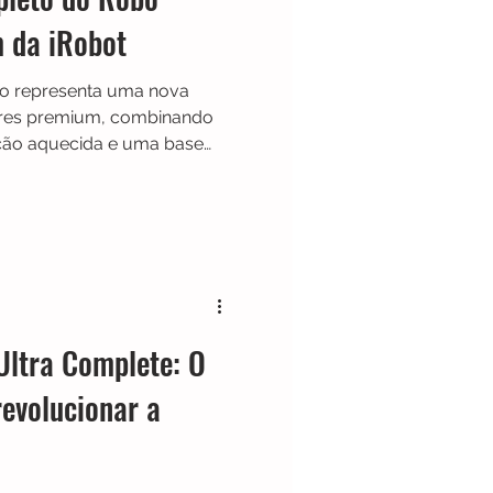
 da iRobot
 representa uma nova
ores premium, combinando
ação aquecida e uma base
Com navegação inteligente
icial para desvio de
utoWash Dock, o modelo foi
sca máxima praticidade e o
anutenção manual.
ltra Complete: O
evolucionar a