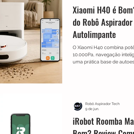
Xiaomi H40 é Bom
do Robô Aspirador
Autolimpante
O Xiaomi H40 combina potê
10.000Pa, navegação inteli
uma prática base de autoe
significativamente a man
preciso, tecnologia antiem
com Alexa e Google Assista
uma excelente opção para
praticidade na limpeza diári
Robô Aspirador Tech
9 de jun.
iRobot Roomba Ma
Bom? Review Comp