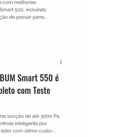
 com melhorias
Smart 500, incluindo
nção de passar pano
ônico para detectar
 também oferece controle
gle Assistente, além de
utos no modo econômico.
 se vale a pena.
ABUM Smart 550 é
leto com Teste
a sucção de até 3000 Pa,
trole inteligente por
irador com ótimo custo-