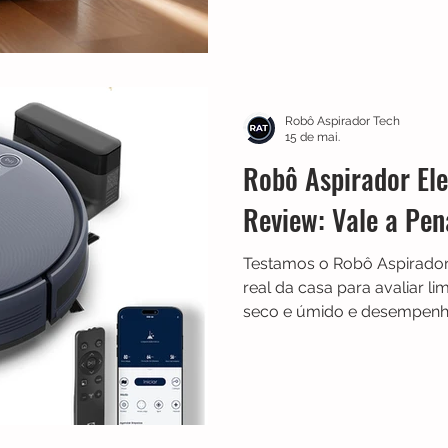
benefício. O modelo oferec
minutos, compatibilidade 
Assistente e ajuste automá
carpetes, ajudando na limp
e casas.
Robô Aspirador Tech
15 de mai.
Robô Aspirador El
Review: Vale a Pe
Testamos o Robô Aspirador 
real da casa para avaliar 
seco e úmido e desempenho
se realmente vale a pena.