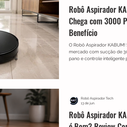
Robô Aspirador K
Chega com 3000 P
Benefício
O Robô Aspirador KABUM! 
mercado com sucção de 30
pano e controle inteligente 
Google Assistente. O mode
benefício, autonomia de até
automático de potência em
opção interessante para qu
limpeza diária da casa.
Robô Aspirador Tech
13 de jun.
Robô Aspirador K
é Bom? Review Co