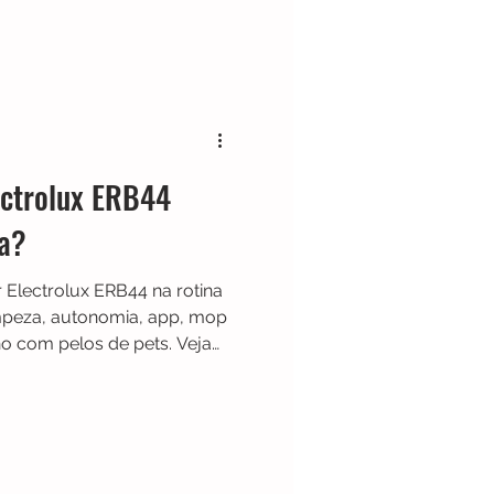
e autonomia de até 100
com Alexa e Google
tico de potência em
eza diária de apartamentos
ectrolux ERB44
na?
Electrolux ERB44 na rotina
limpeza, autonomia, app, mop
 com pelos de pets. Veja