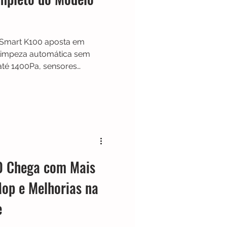
Smart K100 aposta em
e limpeza automática sem
até 1400Pa, sensores
té 95 minutos, o modelo foi
sca praticidade na limpeza
 Chega com Mais
Mop e Melhorias na
e