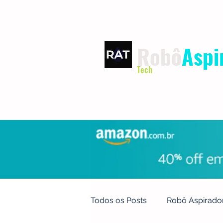
Robô
Aspi
Tech
INÍCIO
TERMOS DE USO
Todos os Posts
Robô Aspirado