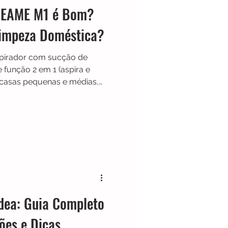
REAME M1 é Bom?
Limpeza Doméstica?
pirador com sucção de
função 2 em 1 (aspira e
 casas pequenas e médias,
ária, remove pelos e poeira
om custo-benefício para
impeza.
dea: Guia Completo
ões e Dicas