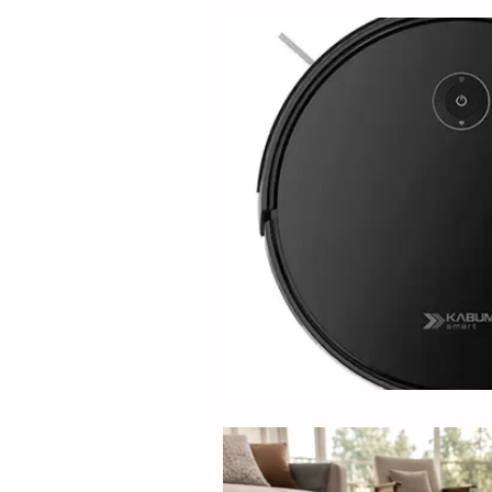
Electrolux
DOLPHIN
Positivo
Samsung
M
Lilin
Kabum
ROPVAC