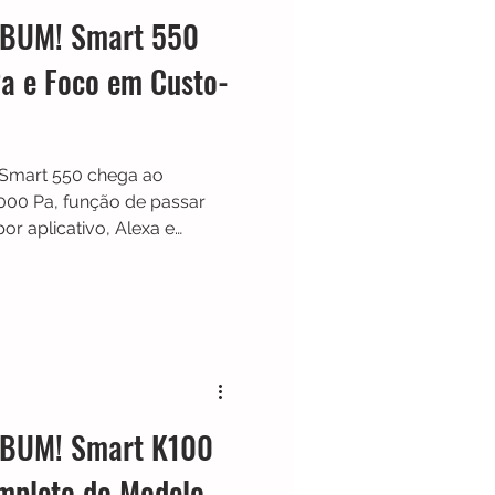
ABUM! Smart 550
a e Foco em Custo-
Smart 550 chega ao
00 Pa, função de passar
por aplicativo, Alexa e
lo aposta em bom custo-
 100 minutos e ajuste
 carpetes, sendo uma
em busca praticidade na
ABUM! Smart K100
mpleto do Modelo