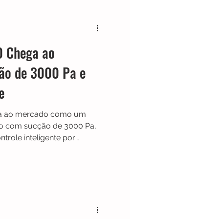
Black & Decker
 Chega ao
Shark
Zaco
ão de 3000 Pa e
e
Limpador de Pisos
a ao mercado como um
io com sucção de 3000 Pa,
trole inteligente por
ce autonomia de até 100
 de potência em carpetes e
e Google Assistante,
om custo-benefício para a