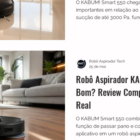
O KABUM! Smart 550 chega
importantes em relação ao 
sucção de até 3000 Pa, fu
simultânea e sensor ultrass
carpetes. O robô aspirador
por aplicativo, Alexa e Goo
autonomia de até 140 min
Veja os detalhes e descubra
Robô Aspirador Tech
25 de mai.
Robô Aspirador K
Bom? Review Comp
Real
O KABUM Smart 550 combin
função de passar pano e con
aplicativo em um robô asp