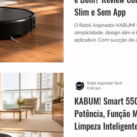
Slim e Sem App
O Robô Aspirador KABUM! 
simplicidade, design slim 
aplicativo. Com sucção de 
antiqueda e autonomia de a
desenvolvido para quem bu
diária sem complicações.
Robô Aspirador Tech
6 de jun.
KABUM! Smart 550
Potência, Função 
Limpeza Inteligent