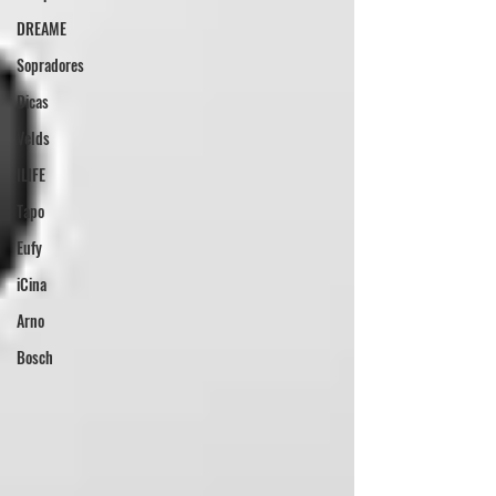
DREAME
Sopradores
Dicas
Velds
ILIFE
Tapo
Eufy
iCina
Arno
Bosch