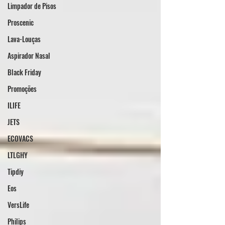
Limpador de Pisos
Proscenic
Lava-Louças
Aspirador Nasal
Black Friday
Promoções
ILIFE
JETS
ECOVACS
LTLGHY
Tipdiy
Eos
VersLife
Philips