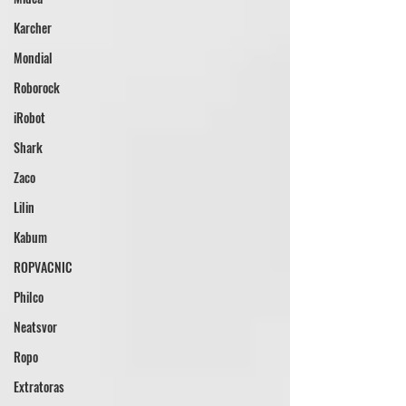
Karcher
Mondial
Roborock
iRobot
Shark
Zaco
Lilin
Kabum
ROPVACNIC
Philco
Neatsvor
Ropo
Extratoras