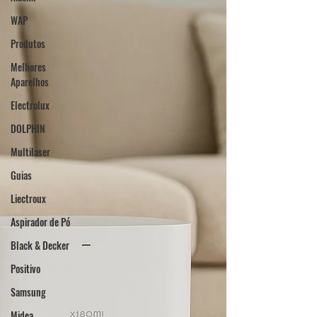
WAP
Produtos
Melhores
Aparelhos
Electrolux
DOLPHIN
Multilaser
Guias
Liectroux
Aspirador de Pó
Black & Decker
Positivo
Samsung
Midea