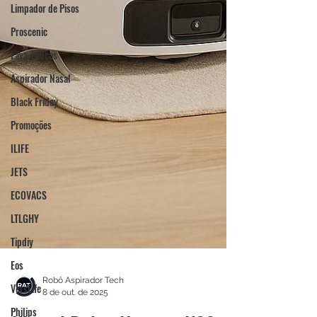
Limpador de Pisos
Proscenic
Lava-Louças
Aspirador Nasal
Black Friday
Promoções
ILIFE
JETS
ECOVACS
LTLGHY
Tipdiy
Eos
VersLife
Philips
Robô Aspirador Tech