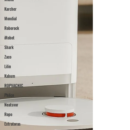
Karcher
Mondial
Roborock
iRobot
Shark
Zaco
Lilin
Kabum
ROPVACNIC
Philco
Neatsvor
Ropo
Extratoras