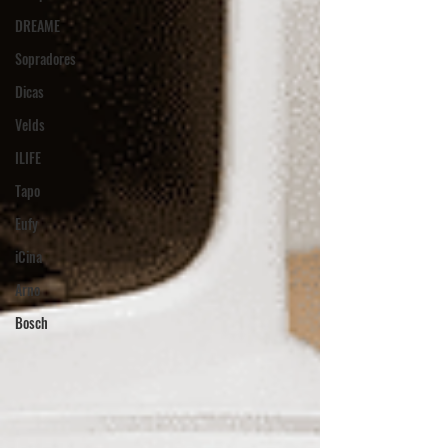
DREAME
Sopradores
Dicas
Velds
ILIFE
Tapo
Eufy
iCina
Arno
Bosch