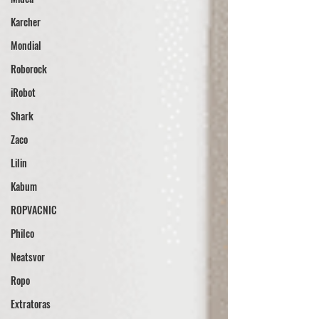
Karcher
Mondial
Roborock
iRobot
Shark
Zaco
Lilin
Kabum
ROPVACNIC
Philco
Neatsvor
Ropo
Extratoras