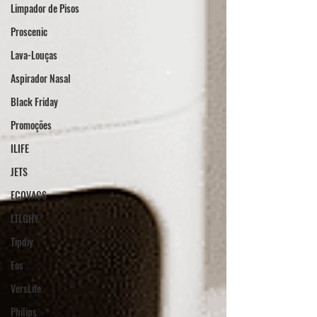
Limpador de Pisos
Proscenic
Lava-Louças
Aspirador Nasal
Black Friday
Promoções
ILIFE
JETS
ECOVACS
LTLGHY
Tipdiy
Eos
VersLife
Philips