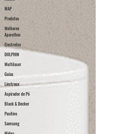
WAP
Produtos
Melhores
Aparelhos
Electrolux
DOLPHIN
Multilaser
Guias
Liectroux
Aspirador de Pó
Black & Decker
Positivo
Samsung
Midea