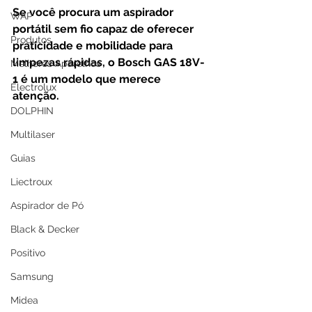
Se você procura um aspirador 
WAP
portátil sem fio capaz de oferecer 
Produtos
praticidade e mobilidade para 
limpezas rápidas, o Bosch GAS 18V-
Melhores Aparelhos
1 é um modelo que merece 
Electrolux
atenção.
DOLPHIN
Multilaser
Guias
Liectroux
Aspirador de Pó
Black & Decker
Positivo
Samsung
Midea