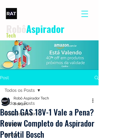
Robô
Aspirador
Tech
Post
Todos os Posts
Robô Aspirador Tech
Todos os Posts
8 de jun.
Bosch GAS 18V-1 Vale a Pena?
Robô Aspirador
Review Completo do Aspirador
Reviews
Portátil Bosch
Xiaomi