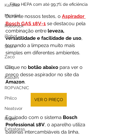
Filtro HEPA com até 99,7% de eficiência
Karcher
Mondial
Durante nossos testes, o 
Aspirador 
Bosch GAS 18V-1
 se destacou pela 
Roborock
combinação entre 
leveza, 
iRobot
versatilidade e facilidade de uso
, 
tornando a limpeza muito mais 
Shark
simples em diferentes ambientes.
Zaco
Clique no 
botão abaixo
 para ver o 
Lilin
preço desse aspirador no site da 
Kabum
Amazon
.
ROPVACNIC
Philco
VER O PREÇO
Neatsvor
Equipado com o sistema 
Bosch 
Ropo
Professional 18V
, o aparelho utiliza 
Extratoras
baterias intercambiáveis da linha, 