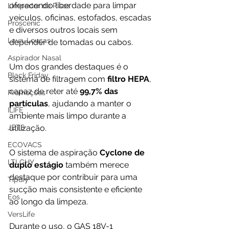
oferecendo liberdade para limpar 
Limpador de Pisos
veículos, oficinas, estofados, escadas 
Proscenic
e diversos outros locais sem 
Lava-Louças
depender de tomadas ou cabos.
Aspirador Nasal
Um dos grandes destaques é o 
Black Friday
sistema de filtragem com 
filtro HEPA
, 
capaz de reter até 
99,7% das 
Promoções
partículas
, ajudando a manter o 
ILIFE
ambiente mais limpo durante a 
JETS
utilização. 
ECOVACS
O sistema de aspiração 
Cyclone de 
LTLGHY
duplo estágio
 também merece 
destaque por contribuir para uma 
Tipdiy
sucção mais consistente e eficiente 
Eos
ao longo da limpeza.
VersLife
Durante o uso, o GAS 18V-1 