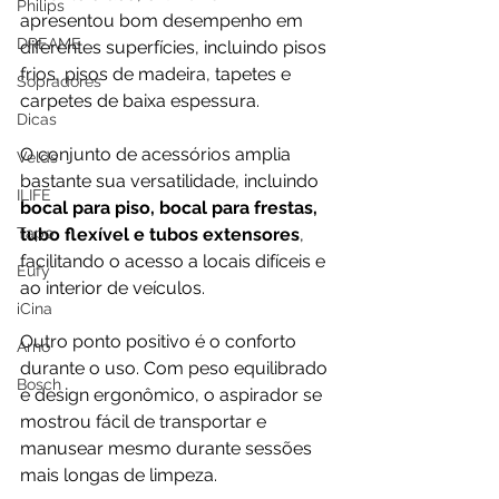
Philips
apresentou bom desempenho em 
DREAME
diferentes superfícies, incluindo pisos 
frios, pisos de madeira, tapetes e 
Sopradores
carpetes de baixa espessura. 
Dicas
O conjunto de acessórios amplia 
Velds
bastante sua versatilidade, incluindo 
ILIFE
bocal para piso, bocal para frestas, 
Tapo
tubo flexível e tubos extensores
, 
facilitando o acesso a locais difíceis e 
Eufy
ao interior de veículos.
iCina
Outro ponto positivo é o conforto 
Arno
durante o uso. Com peso equilibrado 
Bosch
e design ergonômico, o aspirador se 
mostrou fácil de transportar e 
manusear mesmo durante sessões 
mais longas de limpeza.