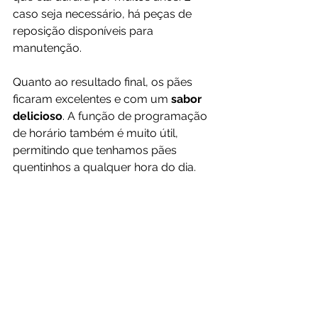
caso seja necessário, há peças de 
reposição disponíveis para 
manutenção.
Quanto ao resultado final, os pães 
ficaram excelentes e com um 
sabor 
delicioso
. A função de programação 
de horário também é muito útil, 
permitindo que tenhamos pães 
quentinhos a qualquer hora do dia.
No entanto, é importante ressaltar 
que seguindo as receitas do caderno, 
alguns pães podem não ficar 
exatamente como esperado. É 
preciso fazer algumas adaptações e 
testes para encontrar a receita ideal.