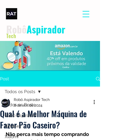
Robô
Aspirador
Tech
Post
Todos os Posts
Robô Aspirador Tech
Todos os Posts
8 de abr. de 2024
Qual é a Melhor Máquina de
Robô Aspirador
Fazer Pão Caseiro?
Reviews
Não perca mais tempo comprando 
Xiaomi