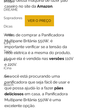
preço dessa máquina de fazer pão 
Philips
caseiro no site da 
Amazon
.
DREAME
Sopradores
VER O PREÇO
Dicas
Velds
Antes de comprar a Panificadora 
Multipane Britânia 550W, é 
ILIFE
importante verificar se a tensão da 
Tapo
rede elétrica é a mesma do produto, 
já que ela é vendida nas 
versões 
110V 
Eufy
e 220V.
iCina
Se você está procurando uma 
Arno
panificadora que seja fácil de usar e 
Bosch
que possa ajudá-lo a fazer 
pães 
deliciosos
 em casa, a Panificadora 
Multipane Britânia 550W é uma 
excelente opção. 