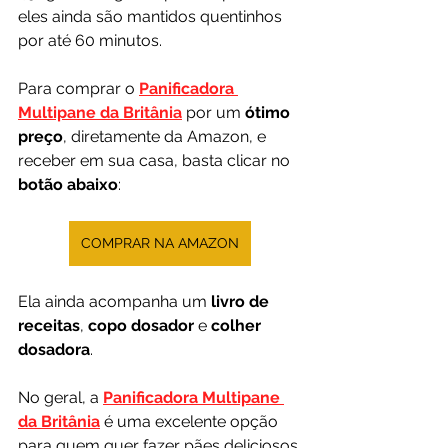
eles ainda são mantidos quentinhos 
por até 60 minutos. 
Para comprar o 
Panificadora 
Multipane da Britânia
 por um 
ótimo 
preço
, diretamente da Amazon, e 
receber em sua casa, basta clicar no 
botão abaixo
:
COMPRAR NA AMAZON
Ela ainda acompanha um 
livro de 
receitas
, 
copo dosador
 e 
colher 
dosadora
. 
No geral, a 
Panificadora Multipane 
da Britânia
 é uma excelente opção 
para quem quer fazer pães deliciosos 