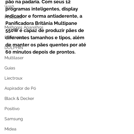
pão na padaria.
 Com
 seus 12 
WAP
programas inteligentes, display 
indicador e forma antiaderente, a 
Produtos
Panificadora Britânia Multipane 
Melhores Aparelhos
550W é capaz de produzir pães de 
diferentes tamanhos e tipos, além 
Electrolux
de manter os pães quentes por até 
DOLPHIN
60 minutos depois de prontos.
Multilaser
Guias
Liectroux
Aspirador de Pó
Black & Decker
Positivo
Samsung
Midea