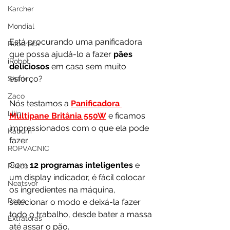
Karcher
Mondial
Está procurando uma panificadora 
Roborock
que possa ajudá-lo a fazer 
pães 
iRobot
deliciosos
 em casa sem muito 
esforço? 
Shark
Zaco
Nós testamos a 
Panificadora 
Lilin
Multipane Britânia 550W
 e ficamos 
impressionados com o que ela pode 
Kabum
fazer.
ROPVACNIC
Com
 12 programas inteligentes
 e 
Philco
um display indicador, é fácil colocar 
Neatsvor
os ingredientes na máquina, 
Ropo
selecionar o modo e deixá-la fazer 
todo o trabalho, desde bater a massa 
Extratoras
até assar o pão. 