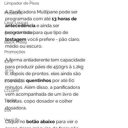
Limpador de Pisos
A Panificadora Multipane pode ser 
Proscenic
programada com até
 13 horas de 
Lava-Louças
antecedência
 e ainda ser 
programada para que tipo de 
Aspirador Nasal
tostagem 
você prefere - pão claro, 
Black Friday
médio ou escuro.
Promoções
A forma antiaderente tem capacidade 
ILIFE
para produzir pães de 450grs à 1,2kg 
JETS
e, depois de prontos, eles ainda são 
mantidos 
quentinhos 
por até 60 
ECOVACS
minutos. Além disso, a panificadora 
LTLGHY
vem acompanhada de um livro de 
Tipdiy
receitas, copo dosador e colher 
dosadora.
Eos
VersLife
Clique no 
botão abaixo
 para ver o 