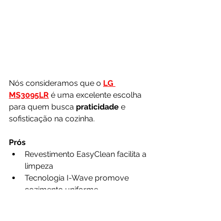
Nós consideramos que o 
LG 
MS3095LR
 é uma excelente escolha 
para quem busca 
praticidade 
e 
sofisticação na cozinha.
Prós
Revestimento EasyClean facilita a 
limpeza
Tecnologia I-Wave promove 
cozimento uniforme
Função ECO ON economiza 
energia