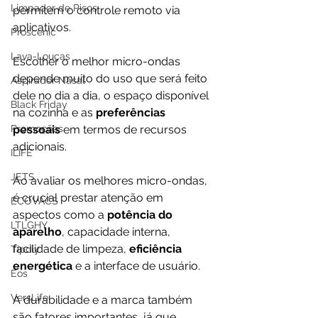
Limpador de Pisos
permitem o controle remoto via 
aplicativos. 
Proscenic
Lava-Louças
Escolher o melhor micro-ondas 
depende muito do uso que será feito 
Aspirador Nasal
dele no dia a dia, o espaço disponível 
Black Friday
na cozinha e as 
preferências 
Promoções
pessoais 
em termos de recursos 
adicionais.
ILIFE
JETS
Ao avaliar os melhores micro-ondas, 
é crucial prestar atenção em 
ECOVACS
aspectos como a 
potência do 
LTLGHY
aparelho
, capacidade interna, 
facilidade de limpeza, 
eficiência 
Tipdiy
energética
 e a interface de usuário. 
Eos
VersLife
A durabilidade e a marca também 
são fatores importantes, já que 