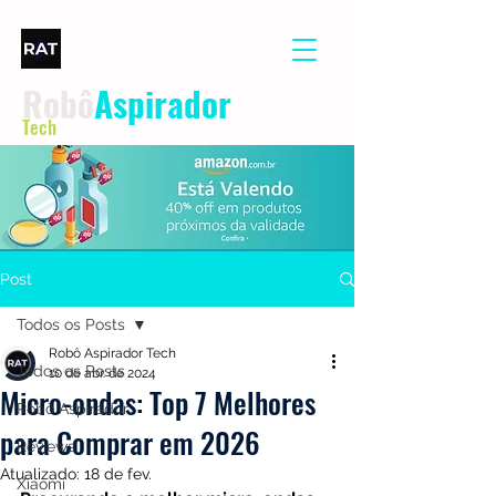
Robô
Aspirador
Tech
Post
Todos os Posts
Robô Aspirador Tech
Todos os Posts
10 de abr. de 2024
Micro-ondas: Top 7 Melhores
Robô Aspirador
para Comprar em 2026
Reviews
Atualizado:
18 de fev.
Xiaomi