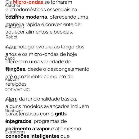
Os 
Micro-ondas
 se tornaram 
Karcher
eletrodomésticos essenciais na 
Mondial
cozinha moderna
, oferecendo uma 
maneira rápida e conveniente de 
Roborock
aquecer alimentos e bebidas. 
iRobot
A tecnologia evoluiu ao longo dos 
Shark
anos e os micro-ondas de hoje 
Zaco
oferecem uma variedade de 
Lilin
funções
, desde o descongelamento 
até o cozimento completo de 
Kabum
refeições.
ROPVACNIC
Além da funcionalidade básica, 
Philco
alguns modelos avançados incluem 
Neatsvor
características como 
grills 
integrados
, programas de 
Ropo
cozimento a vapor
 e até mesmo 
Extratoras
conexões inteligentes
 que 