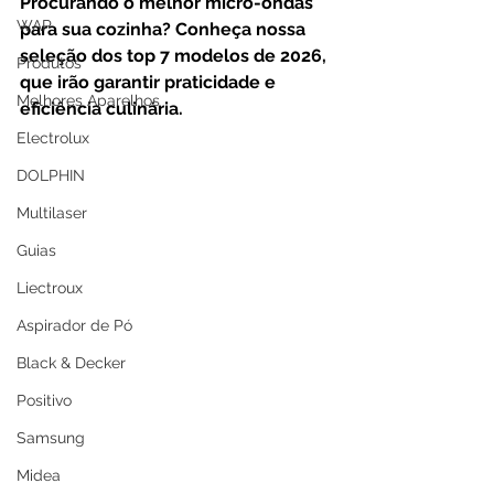
Procurando o melhor micro-ondas 
WAP
para sua cozinha? Conheça nossa 
seleção dos top 7 modelos de 2026, 
Produtos
que irão garantir praticidade e 
Melhores Aparelhos
eficiência culinária.
Electrolux
DOLPHIN
Multilaser
Guias
Liectroux
Aspirador de Pó
Black & Decker
Positivo
Samsung
Midea