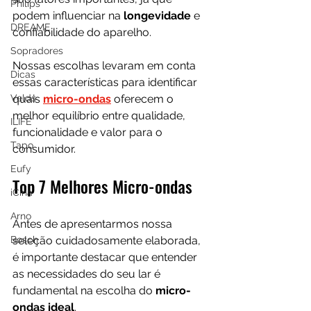
Philips
podem influenciar na 
longevidade 
e 
DREAME
confiabilidade do aparelho.
Sopradores
Nossas escolhas levaram em conta 
Dicas
essas características para identificar 
Velds
quais 
micro-ondas
 oferecem o 
melhor equilíbrio entre qualidade, 
ILIFE
funcionalidade e valor para o 
Tapo
consumidor. 
Eufy
Top 7 Melhores Micro-ondas
iCina
Arno
Antes de apresentarmos nossa 
Bosch
seleção cuidadosamente elaborada, 
é importante destacar que entender 
as necessidades do seu lar é 
fundamental na escolha do 
micro-
ondas ideal
. 