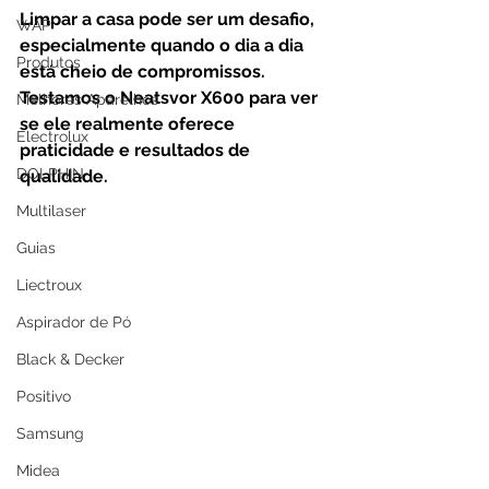
Limpar a casa pode ser um desafio, 
WAP
especialmente quando o dia a dia 
Produtos
está cheio de compromissos. 
Testamos o Neatsvor X600 para ver 
Melhores Aparelhos
se ele realmente oferece 
Electrolux
praticidade e resultados de 
DOLPHIN
qualidade.
Multilaser
Guias
Liectroux
Aspirador de Pó
Black & Decker
Positivo
Samsung
Midea