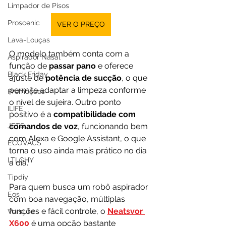
Limpador de Pisos
Proscenic
VER O PREÇO
Lava-Louças
O modelo também conta com a 
Aspirador Nasal
função de 
passar pano
 e oferece 
Black Friday
ajuste de 
potência de sucção
, o que 
permite adaptar a limpeza conforme 
Promoções
o nível de sujeira. Outro ponto 
ILIFE
positivo é a 
compatibilidade com 
JETS
comandos de voz
, funcionando bem 
com Alexa e Google Assistant, o que 
ECOVACS
torna o uso ainda mais prático no dia 
LTLGHY
a dia.
Tipdiy
Para quem busca um robô aspirador 
Eos
com boa navegação, múltiplas 
funções e fácil controle, o 
Neatsvor 
VersLife
X600
 é uma opção bastante 