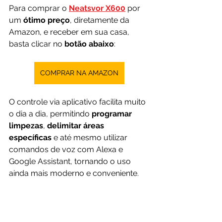
Para comprar o 
Neatsvor X600
por 
um 
ótimo preço
, diretamente da 
Amazon, e receber em sua casa, 
basta clicar no 
botão abaixo
:
COMPRAR NA AMAZON
O controle via aplicativo facilita muito 
o dia a dia, permitindo 
programar 
limpezas
, 
delimitar áreas 
específicas
 e até mesmo utilizar 
comandos de voz com Alexa e 
Google Assistant, tornando o uso 
ainda mais moderno e conveniente.
Outro ponto positivo é a 
versatilidade do aparelho, que aspira 
e passa pano ao mesmo tempo, 