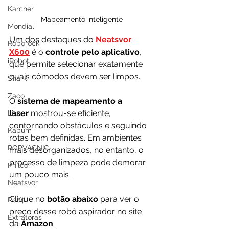
Karcher
Mapeamento inteligente
Mondial
Um dos destaques do 
Neatsvor 
Roborock
X600
 é o 
controle pelo aplicativo
, 
iRobot
que permite selecionar exatamente 
quais cômodos devem ser limpos. 
Shark
Zaco
O 
sistema de mapeamento a 
laser
 mostrou-se eficiente, 
Lilin
contornando obstáculos e seguindo 
Kabum
rotas bem definidas. Em ambientes 
ROPVACNIC
mais desorganizados, no entanto, o 
processo de limpeza pode demorar 
Philco
um pouco mais.
Neatsvor
Clique no 
botão abaixo
 para ver o 
Ropo
preço desse robô aspirador no site 
Extratoras
da 
Amazon
.