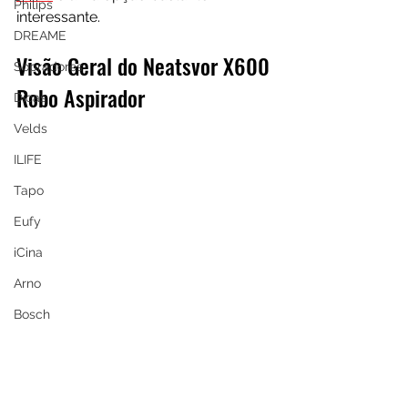
Philips
interessante.
DREAME
Visão Geral do Neatsvor X600 
Sopradores
Robo Aspirador
Dicas
Velds
ILIFE
Tapo
Eufy
iCina
Arno
Bosch