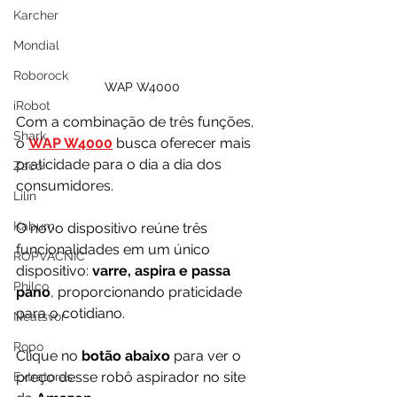
Karcher
Mondial
Roborock
WAP W4000
iRobot
Com a combinação de três funções, 
Shark
o 
WAP W4000
 busca oferecer mais 
praticidade para o dia a dia dos 
Zaco
consumidores.
Lilin
Kabum
O novo dispositivo reúne três 
funcionalidades em um único 
ROPVACNIC
dispositivo: 
varre, aspira e passa 
Philco
pano
, proporcionando praticidade 
para o cotidiano.
Neatsvor
Ropo
Clique no 
botão abaixo
 para ver o 
preço desse robô aspirador no site 
Extratoras