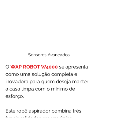
Sensores Avançados
O 
WAP ROBOT W4000
 se apresenta 
como uma solução completa e 
inovadora para quem deseja manter 
a casa limpa com o mínimo de 
esforço. 
Este robô aspirador combina três 
funcionalidades em um único 
dispositivo: 
varrer, aspirar e passar 
pano
, proporcionando uma limpeza 