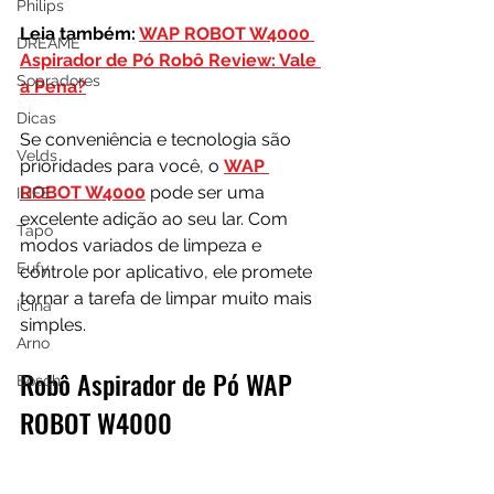
Philips
Leia também: 
WAP ROBOT W4000 
DREAME
Aspirador de Pó Robô Review: Vale 
Sopradores
a Pena?
Dicas
Se conveniência e tecnologia são 
Velds
prioridades para você, o 
WAP 
ROBOT W4000
 pode ser uma 
ILIFE
excelente adição ao seu lar. Com 
Tapo
modos variados de limpeza e 
Eufy
controle por aplicativo, ele promete 
tornar a tarefa de limpar muito mais 
iCina
simples.
Arno
Robô Aspirador de Pó WAP 
Bosch
ROBOT W4000