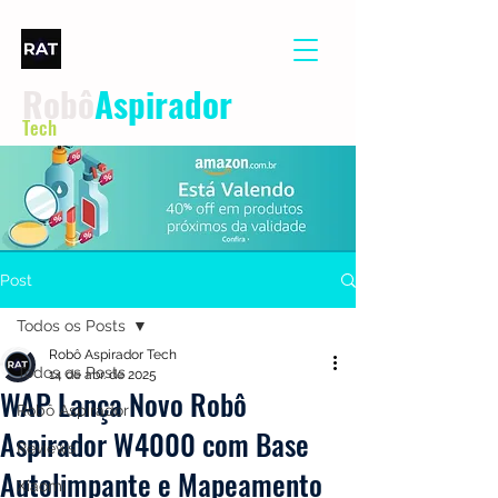
Robô
Aspirador
Tech
Post
Todos os Posts
Robô Aspirador Tech
Todos os Posts
14 de abr. de 2025
WAP Lança Novo Robô
Robô Aspirador
Aspirador W4000 com Base
Reviews
Autolimpante e Mapeamento
Xiaomi