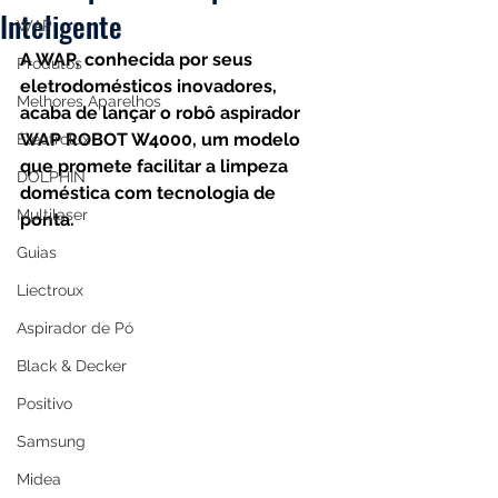
Inteligente
WAP
A WAP, conhecida por seus 
Produtos
eletrodomésticos inovadores, 
Melhores Aparelhos
acaba de lançar o robô aspirador 
WAP ROBOT W4000, um modelo 
Electrolux
que promete facilitar a limpeza 
DOLPHIN
doméstica com tecnologia de 
Multilaser
ponta. 
Guias
Liectroux
Aspirador de Pó
Black & Decker
Positivo
Samsung
Midea