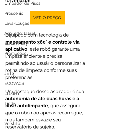
da 
Amazon
.
Limpador de Pisos
Proscenic
VER O PREÇO
Lava-Louças
Aspirador Nasal
Equipado com tecnologia de 
mapeamento 360° e controle via 
Black Friday
aplicativo
, este robô garante uma 
Promoções
limpeza eficiente e precisa, 
permitindo ao usuário personalizar a 
ILIFE
rotina de limpeza conforme suas 
JETS
preferências.
ECOVACS
Um destaque desse aspirador é sua
LTLGHY
autonomia de até duas horas e a 
Tipdiy
base autolimpante
, que assegura 
que o robô não apenas recarregue, 
Eos
mas também esvazie seu 
VersLife
reservatório de sujeira.