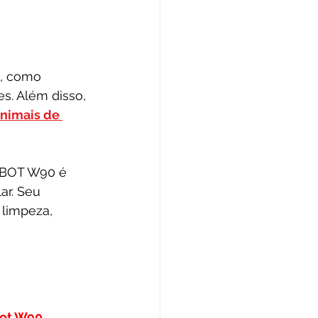
o, como 
. Além disso, 
nimais de 
OBOT W90 é 
r. Seu 
limpeza, 
ot W90
.