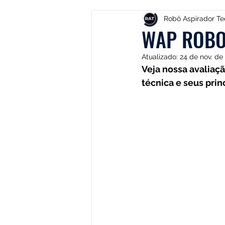
Electrolux
DOLPHIN
Robô Aspirador Te
WAP ROBOT
Atualizado:
24 de nov. de
Positivo
Samsung
Mi
Veja nossa avaliaç
técnica e seus prin
Lilin
Kabum
ROPVAC