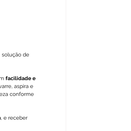
a solução de 
om 
facilidade e 
varre, aspira e 
peza conforme 
n
, e receber 