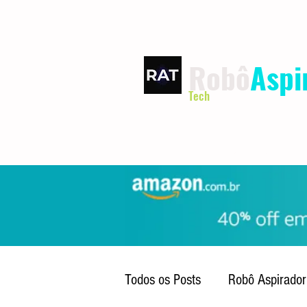
Robô
Aspi
Tech
INÍCIO
TERMOS DE USO
Todos os Posts
Robô Aspirador