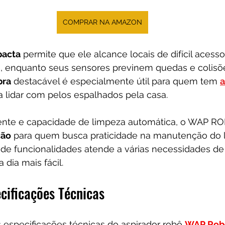
COMPRAR NA AMAZON
pacta
 permite que ele alcance locais de difícil acess
 enquanto seus sensores previnem quedas e colisões
bra
 destacável é especialmente útil para quem tem 
a
sa lidar com pelos espalhados pela casa.
gente e capacidade de limpeza automática, o WAP R
ção
 para quem busca praticidade na manutenção do la
de funcionalidades atende a várias necessidades de 
 dia mais fácil. 
ificações Técnicas
is especificações técnicas do aspirador robô 
WAP Rob