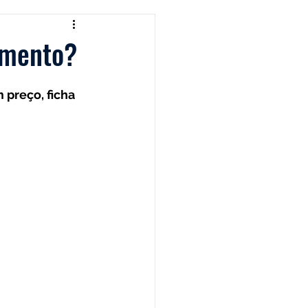
Black & Decker
imento?
Shark
Zaco
preço, ficha 
Limpador de Pisos