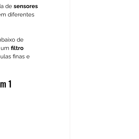
a de 
sensores 
em diferentes 
mbaixo de 
 um 
filtro 
las finas e 
em 1