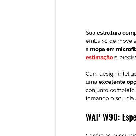
Sua 
estrutura com
embaixo de móveis,
a 
mopa em microfi
estimação
 e preci
Com design inteli
uma 
excelente op
conjunto completo 
tornando o seu dia a
WAP W90: Espec
Confira as principa