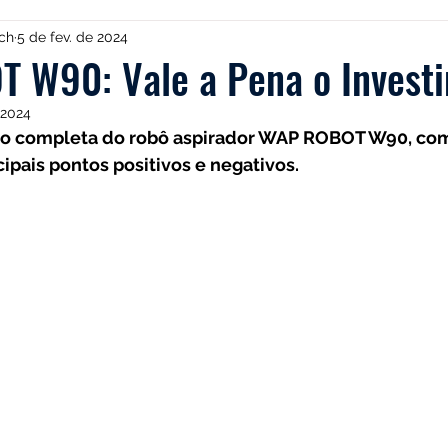
Multilaser
Guias
Liectroux
Aspirador de Pó
ch
5 de fev. de 2024
 W90: Vale a Pena o Invest
 2024
dea
Karcher
Mondial
Roborock
iRobot
ão completa do robô aspirador WAP ROBOT W90, com 
cipais pontos positivos e negativos.
NIC
Philco
Neatsvor
Ropo
Extratoras