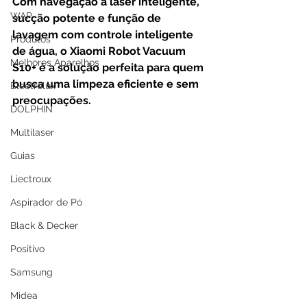
Com navegação a laser inteligente, 
WAP
sucção potente e função de 
lavagem com controle inteligente 
Produtos
de água, o Xiaomi Robot Vacuum 
Melhores Aparelhos
S10+ é a solução perfeita para quem 
busca uma limpeza eficiente e sem 
Electrolux
preocupações.
DOLPHIN
Multilaser
Guias
Liectroux
Aspirador de Pó
Black & Decker
Positivo
Samsung
Midea