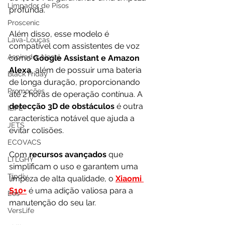
Limpador de Pisos
profunda. 
Proscenic
Além disso, esse modelo é 
Lava-Louças
compatível com assistentes de voz 
Aspirador Nasal
como 
Google Assistant e Amazon 
Alexa
, além de possuir uma bateria 
Black Friday
de longa duração, proporcionando 
Promoções
até 2 horas de operação contínua. A 
detecção 3D de obstáculos 
é outra 
ILIFE
característica notável que ajuda a 
JETS
evitar colisões. 
ECOVACS
Com 
recursos avançados
 que 
LTLGHY
simplificam o uso e garantem uma 
Tipdiy
limpeza de alta qualidade, o 
Xiaomi 
S10
+
 é uma adição valiosa para a 
Eos
manutenção do seu lar.
VersLife