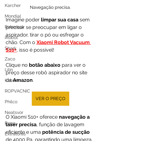
Karcher
Navegação precisa.
Mondial
Imagine poder 
limpar sua casa
 sem 
Roborock
precisar se preocupar em ligar o 
aspirador, tirar o pó ou esfregar o 
iRobot
chão. Com o 
Xiaomi Robot Vacuum 
Shark
S10
+
, isso é possível!
Zaco
Clique no 
botão abaixo
 para ver o 
Lilin
preço desse robô aspirador no site 
da 
Amazon
.
Kabum
ROPVACNIC
VER O PREÇO
Philco
Neatsvor
O Xiaomi S10+ oferece 
navegação a 
Ropo
laser precisa
, função de lavagem 
eficiente
e uma 
potência de sucção 
Extratoras
de 4000 Pa, garantindo uma limpeza 