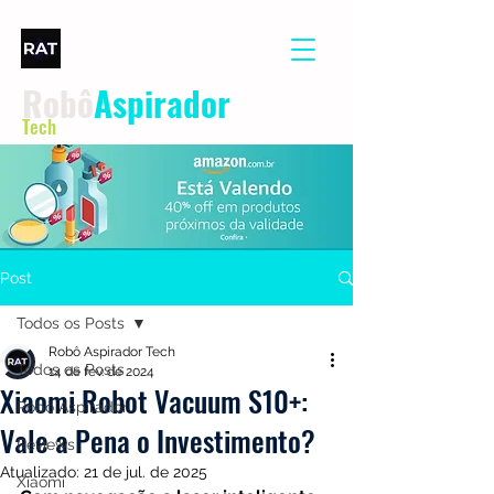
Robô
Aspirador
Tech
Post
Todos os Posts
Robô Aspirador Tech
Todos os Posts
14 de fev. de 2024
Xiaomi Robot Vacuum S10+:
Robô Aspirador
Vale a Pena o Investimento?
Reviews
Atualizado:
21 de jul. de 2025
Xiaomi