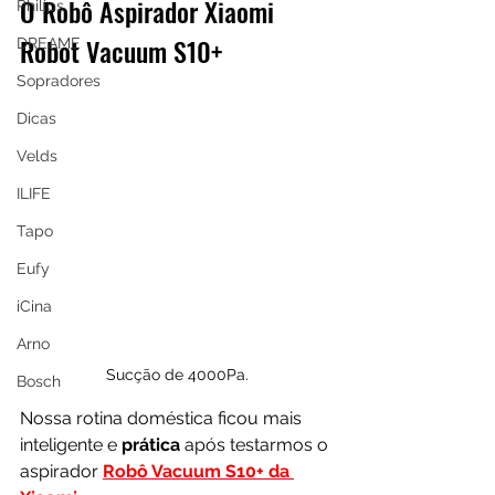
O Robô Aspirador Xiaomi 
Philips
Robot Vacuum S10+
DREAME
Sopradores
Dicas
Velds
ILIFE
Tapo
Eufy
iCina
Arno
Sucção de 4000Pa.
Bosch
Nossa rotina doméstica ficou mais 
inteligente e 
prática 
após testarmos o 
aspirador 
Robô Vacuum S10+ da 