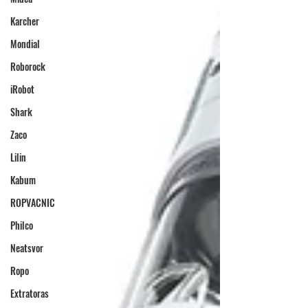
Karcher
Mondial
Roborock
iRobot
Shark
Zaco
Lilin
Kabum
ROPVACNIC
Philco
Neatsvor
Ropo
Extratoras