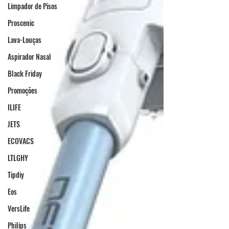
Limpador de Pisos
Proscenic
Lava-Louças
Aspirador Nasal
Black Friday
Promoções
ILIFE
JETS
ECOVACS
LTLGHY
Tipdiy
Eos
VersLife
Philips