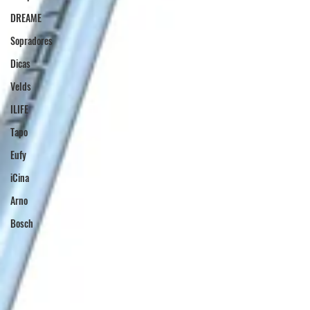
DREAME
Sopradores
Dicas
Velds
ILIFE
Tapo
Eufy
iCina
Arno
Bosch