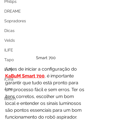
Philips
DREAME
Sopradores
Dicas
Velds
ILIFE
Smart 700
Tapo
Antes de iniciar a configuração do 
Eufy
KaBuM Smart 700
, é importante 
iCina
garantir que tudo está pronto para 
Arno
um processo fácil e sem erros. Ter os 
itens corretos, escolher um bom 
Bosch
local e entender os sinais luminosos 
são pontos essenciais para um bom 
funcionamento do robô aspirador.