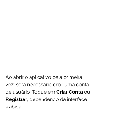
Ao abrir o aplicativo pela primeira 
vez, será necessário criar uma conta 
de usuário. Toque em 
Criar Conta
 ou 
Registrar
, dependendo da interface 
exibida.
Insira informações como nome, e-
mail e uma senha forte. Em seguida, 
confirme seu endereço de e-mail por 