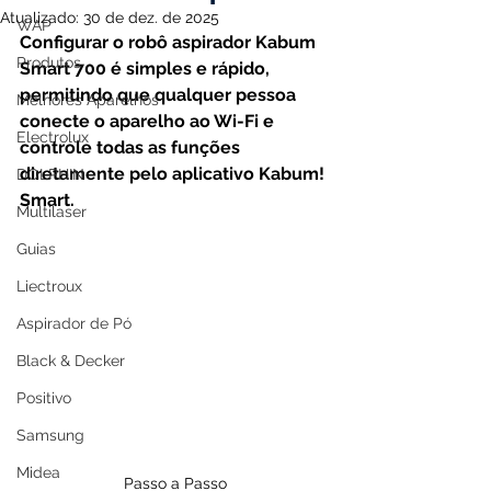
Atualizado:
30 de dez. de 2025
WAP
Configurar o robô aspirador Kabum 
Produtos
Smart 700 é simples e rápido, 
permitindo que qualquer pessoa 
Melhores Aparelhos
conecte o aparelho ao Wi-Fi e 
Electrolux
controle todas as funções 
diretamente pelo aplicativo Kabum! 
DOLPHIN
Smart.
Multilaser
Guias
Liectroux
Aspirador de Pó
Black & Decker
Positivo
Samsung
Midea
Passo a Passo