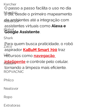
Karcher
O passo a passo facilita o uso no dia 
Mondial
a dia, desde o primeiro mapeamento 
de ambientes até a integração com 
Roborock
assistentes virtuais como 
Alexa e 
iRobot
Google Assistente
.
Shark
Para quem busca praticidade, o robô 
Zaco
aspirador 
KaBuM Smart 700
 traz 
Lilin
recursos como 
navegação 
inteligente
 e controle pelo celular, 
Kabum
tornando a limpeza mais eficiente. 
ROPVACNIC
Philco
Neatsvor
Ropo
Extratoras