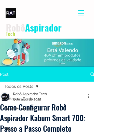
Robô
Aspirador
Tech
Post
Todos os Posts
Robô Aspirador Tech
Todos os Posts
4 de ago. de 2025
Como Configurar Robô
Robô Aspirador
Aspirador Kabum Smart 700:
Reviews
Passo a Passo Completo
Xiaomi