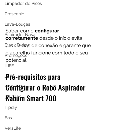
Limpador de Pisos
Proscenic
Lava-Louças
Saber como
 configurar 
Aspirador Nasal
corretamente
 desde o início evita 
Black Friday
problemas de conexão e garante que 
o aparelho funcione com todo o seu 
Promoções
potencial.
ILIFE
Pré-requisitos para 
JETS
Configurar o Robô Aspirador 
ECOVACS
Kabum Smart 700
LTLGHY
Tipdiy
Eos
VersLife